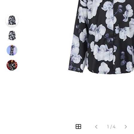
1
/
4