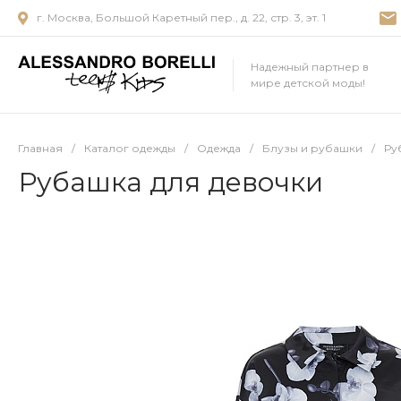
г. Москва, Большой Каретный пер., д. 22, стр. 3, эт. 1
Надежный партнер в
мире детской моды!
Главная
/
Каталог одежды
/
Одежда
/
Блузы и рубашки
/
Ру
Рубашка для девочки