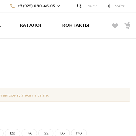
+7 (925) 080-46-05
Поиск
Войти
А
КАТАЛОГ
КОНТАКТЫ
+7 (925) 080-46-05
г. Москва, Большой Каретный
пер., д. 22, стр. 3, эт. 1
info@borellifashiongroup.ru
 авторизуйтесь на сайте.
128
146
122
158
170