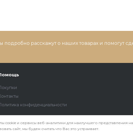
ы подробно расскажут о наших товарах и помогут с
Помощь
Покупки
Контакты
Политика конфиденциальности
ы cookie и сервисы веб-аналитики для наилучшего представления на
вать сайт, мы будем считать что Вас это устраивает.