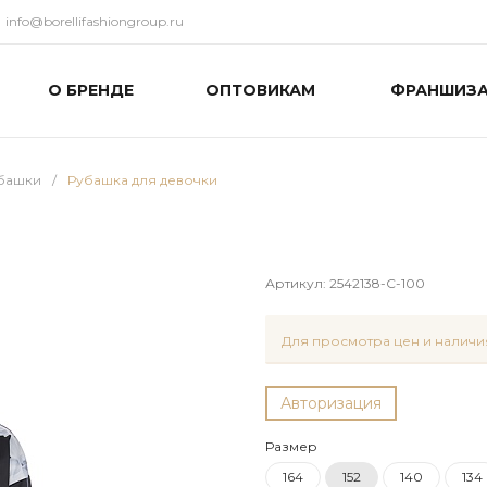
info@borellifashiongroup.ru
О БРЕНДЕ
ОПТОВИКАМ
ФРАНШИЗ
башки
/
Рубашка для девочки
Артикул:
2542138-C-100
Для просмотра цен и наличия
Авторизация
Размер
164
152
140
134