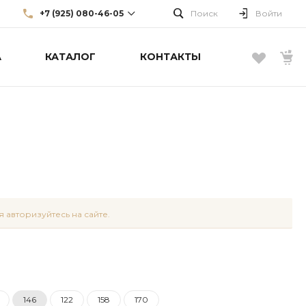
+7 (925) 080-46-05
Поиск
Войти
А
КАТАЛОГ
КОНТАКТЫ
+7 (925) 080-46-05
г. Москва, Большой Каретный
пер., д. 22, стр. 3, эт. 1
info@borellifashiongroup.ru
 авторизуйтесь на сайте.
146
122
158
170