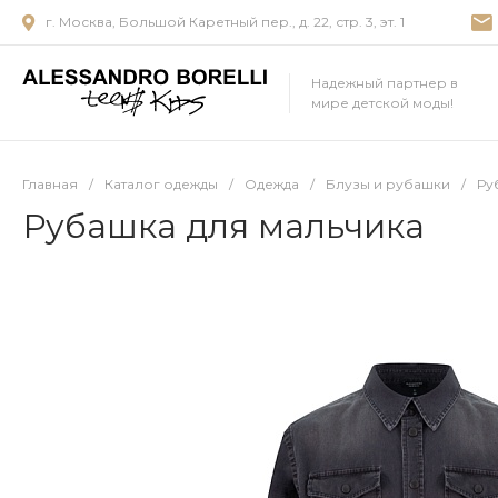
г. Москва, Большой Каретный пер., д. 22, стр. 3, эт. 1
Надежный партнер в
мире детской моды!
Главная
/
Каталог одежды
/
Одежда
/
Блузы и рубашки
/
Ру
Рубашка для мальчика