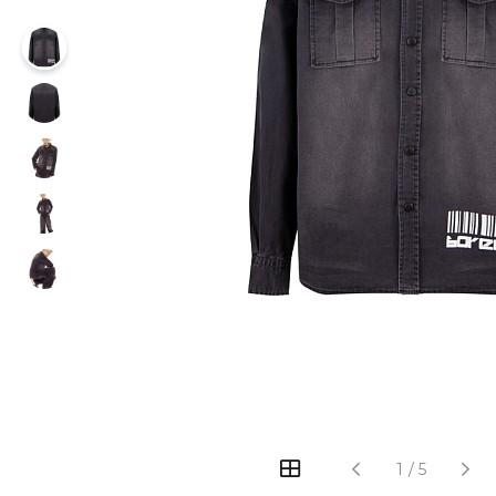
1
/
5