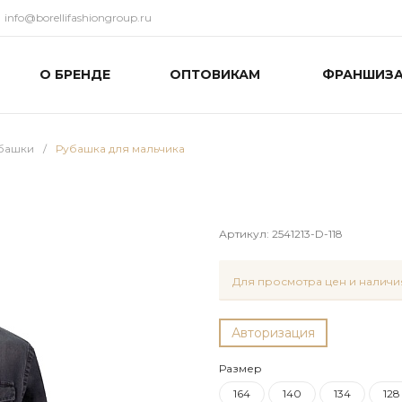
info@borellifashiongroup.ru
О БРЕНДЕ
ОПТОВИКАМ
ФРАНШИЗ
башки
/
Рубашка для мальчика
Артикул:
2541213-D-118
Для просмотра цен и наличия
Авторизация
Размер
164
140
134
128