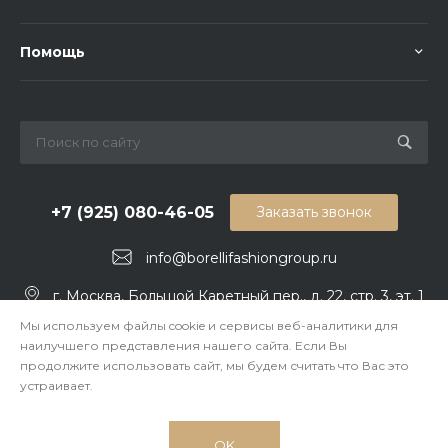
Помощь
+7 (925) 080-46-05
Заказать звонок
info@borellifashiongroup.ru
г. Москва, Большой Каретный пер., д. 22, стр. 3, эт. 1
Мы используем файлы cookie и сервисы веб-аналитики для
наилучшего представления нашего сайта. Если Вы
продолжите использовать сайт, мы будем считать что Вас это
устраивает.
OK
© 2026 BORELLI FASHION GROUP, Все права защищены