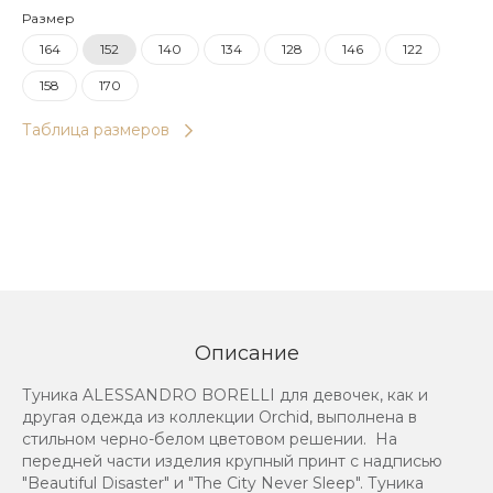
Размер
164
152
140
134
128
146
122
158
170
Таблица размеров
Описание
Туника ALESSANDRO BORELLI для девочек, как и
другая одежда из коллекции Orchid, выполнена в
стильном черно-белом цветовом решении. На
передней части изделия крупный принт с надписью
"Beautiful Disaster" и "The City Never Sleep". Туника