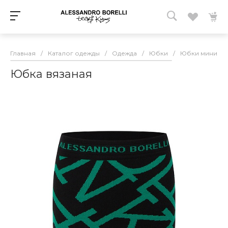
Главная
/
Каталог одежды
/
Одежда
/
Юбки
/
Юбки мини
/
Юбка вязаная