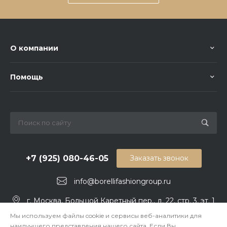
О компании
Помощь
+7 (925) 080-46-05
Заказать звонок
info@borellifashiongroup.ru
г. Москва, Большой Каретный пер., д. 22, стр. 3, эт. 1
Мы используем файлы cookie и сервисы веб-аналитики для
наилучшего представления нашего сайта. Если Вы